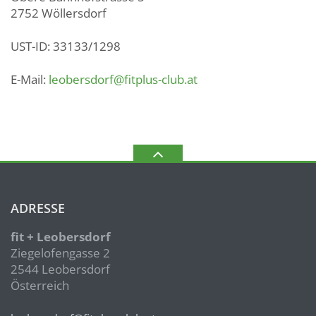
2752 Wöllersdorf
UST-ID: 33133/1298
E-Mail:
leobersdorf@fitplus-club.at
ADRESSE
fit + Leobersdorf
Ziegelofengasse 2
2544 Leobersdorf
Österreich