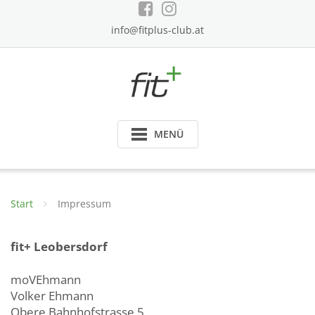
Skip
to
info@fitplus-club.at
content
MENÜ
Start
Impressum
fit+ Leobersdorf
moVEhmann
Volker Ehmann
Obere Bahnhofstrasse 5